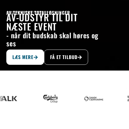
AV-TEKNISKE TOTALLØSNINGER
AV-UDSTYR TIL DIT
NÆSTE EVENT
- når dit budskab skal høres og
ses
LÆS MERE
FÅ ET TILBUD