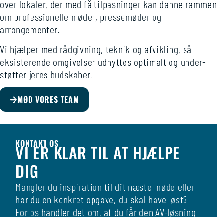
over lokaler, der med få tilpasninger kan danne rammen
om profes­sionelle møder, presse­møder og
arrangementer.
Vi hjælper med råd­givning, teknik og afvik­ling, så
eksisterende omgivelser udnyttes optimalt og under­
støtter jeres budskaber.
MØD VORES TEAM
KONTAKT OS
VI ER KLAR TIL AT HJÆLPE
DIG
Mangler du inspiration til dit næste møde eller
har du en konkret opgave, du skal have løst?
For os handler det om, at du får den AV-løsning