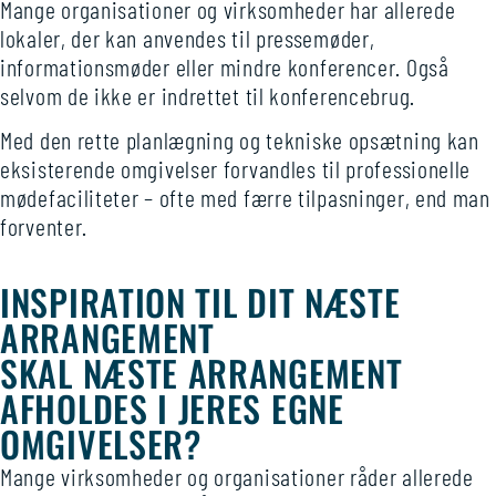
Mange organisa­tioner og virk­somheder har allerede
lokaler, der kan anvendes til presse­møder,
informations­møder eller mindre konferencer. Også
selvom de ikke er ind­rettet til konference­brug.
Med den rette plan­lægning og tek­niske opsæt­ning kan
eksis­terende om­givelser forvandles til profes­sionelle
møde­faciliteter – ofte med færre til­pasninger, end man
forventer.
INSPIRATION TIL DIT NÆSTE
ARRANGEMENT
SKAL NÆSTE ARRANGEMENT
AFHOLDES I JERES EGNE
OMGIVELSER?
Mange virksomheder og organisationer råder allerede